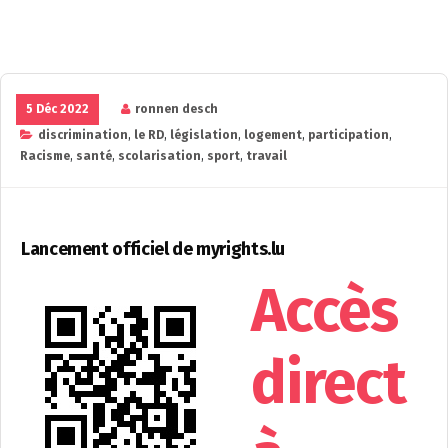
5 Déc 2022
ronnen desch
discrimination
,
le RD
,
législation
,
logement
,
participation
,
Racisme
,
santé
,
scolarisation
,
sport
,
travail
Lancement officiel de myrights.lu
Accès
direct