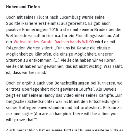
Höhen und Tiefen
Doch mit seiner Flucht nach Luxemburg wurde seine
Sportlerkarriere erst einmal ausgebremst. Es gab auch
positive Erinnerungen: 2016 trat er mit seinem Bruder bei der
Weltmeisterschaft in Linz u.a. für ein Flüchtlingsteam an. Auf
der
Webseite des Karate-Dachverbands WUKO
wird er mit
folgenden Worten zitiert: „Für uns ist Karate die einzige
Möglichkeit zu kämpfen, die einzige Möglichkeit, unserer
Situation zu entkommen. (…) Vielleicht haben wir verloren,
vielleicht haben wir gewonnen, das ist nicht wichtig. Was zählt,
ist, dass wir hier sind.“
Doch er erzählt auch von Benachteiligungen bei Turnieren, wo
er trotz Überlegenheit nicht gewinnen „durfte“. Als Beweis
zeigt er auf seinem Handy das Video einer seiner Kämpfe. „Ein
belgischer Schiedsrichter war nicht mit den Entscheidungen
seiner Kollegen einverstanden und hat protestiert. Er kam zu
mir und sagte: ,You are a champion, there will be a time you
will prove that.’“
Auch menschlich hat es einige Enttäuschungen gegeben, da er