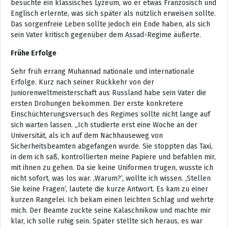
besuchte ein klassisches Lyzeum, wo er etwas Französisch und
Englisch erlernte, was sich später als nützlich erweisen sollte.
Das sorgenfreie Leben sollte jedoch ein Ende haben, als sich
sein Vater kritisch gegenüber dem Assad-Regime äußerte.
Frühe Erfolge
Sehr früh errang Muhannad nationale und internationale
Erfolge. Kurz nach seiner Rückkehr von der
Juniorenweltmeisterschaft aus Russland habe sein Vater die
ersten Drohungen bekommen. Der erste konkretere
Einschüchterungsversuch des Regimes sollte nicht lange auf
sich warten lassen. „Ich studierte erst eine Woche an der
Universität, als ich auf dem Nachhauseweg von
Sicherheitsbeamten abgefangen wurde. Sie stoppten das Taxi,
in dem ich saß, kontrollierten meine Papiere und befahlen mir,
mit ihnen zu gehen. Da sie keine Uniformen trugen, wusste ich
nicht sofort, was los war. ‚Warum?’, wollte ich wissen. ‚Stellen
Sie keine Fragen’, lautete die kurze Antwort. Es kam zu einer
kurzen Rangelei. Ich bekam einen leichten Schlag und wehrte
mich. Der Beamte zuckte seine Kalaschnikow und machte mir
klar, ich solle ruhig sein. Später stellte sich heraus, es war