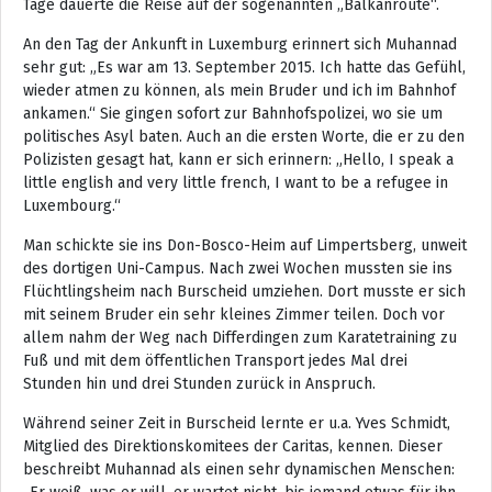
Tage dauerte die Reise auf der sogenannten „Balkanroute“.
An den Tag der Ankunft in Luxemburg erinnert sich Muhannad
sehr gut: „Es war am 13. September 2015. Ich hatte das Gefühl,
wieder atmen zu können, als mein Bruder und ich im Bahnhof
ankamen.“ Sie gingen sofort zur Bahnhofspolizei, wo sie um
politisches Asyl baten. Auch an die ersten Worte, die er zu den
Polizisten gesagt hat, kann er sich erinnern: „Hello, I speak a
little english and very little french, I want to be a refugee in
Luxembourg.“
Man schickte sie ins Don-Bosco-Heim auf Limpertsberg, unweit
des dortigen Uni-Campus. Nach zwei Wochen mussten sie ins
Flüchtlingsheim nach Burscheid umziehen. Dort musste er sich
mit seinem Bruder ein sehr kleines Zimmer teilen. Doch vor
allem nahm der Weg nach Differdingen zum Karatetraining zu
Fuß und mit dem öffentlichen Transport jedes Mal drei
Stunden hin und drei Stunden zurück in Anspruch.
Während seiner Zeit in Burscheid lernte er u.a. Yves Schmidt,
Mitglied des Direktionskomitees der Caritas, kennen. Dieser
beschreibt Muhannad als einen sehr dynamischen Menschen: