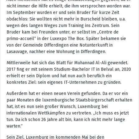
nicht immer die Hilfe erhielt, die ihm versprochen worden war.
Im September wurden er und sein Bruder für kurze Zeit
obdachlos: Sie wollten nicht mehr in Burscheid bleiben, u.a.
wegen des langen Weges zum Training ins Zentrum. Sein
Bruder kam bei Freunden unter, er selbst im „Centre de
primo-accueil“ in der Luxexpo The Box. Später bekamen sie
von der Gemeinde Differdingen eine Notunterkunft in
Lasauvage, nachher eine Wohnung in Differdingen.
Mittlerweile hat sich das Blatt für Muhannad Al-Ali gewendet.
2017 fing er mit seinem Studium-Bachelor IT in Belval an, 2020
erhielt er sein Diplom und hat nun auch beruflich ein
konkretes Ziel: sein eigenes IT-Unternehmen zu gründen.
Außerdem hat er einen neuen Verein gefunden. Da er vor ein
paar Monaten die luxemburgische Staatsbürgerschaft erhalten
hat, ist es nun sein großer Wunsch, Luxemburg bei
internationalen Wettkämpfen zu vertreten. „Ich muss es jetzt
tun. Da ich schon 26 Jahre alt bin, kann ich nicht mehr lange
warten.“
Sein Ziel, Luxemburg im kommenden Mai bei den