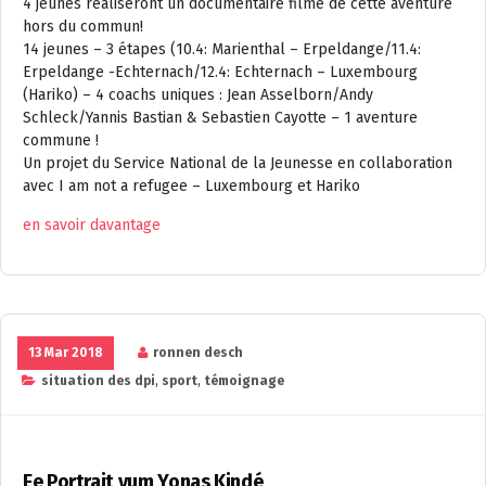
4 jeunes réaliseront un documentaire filmé de cette aventure
hors du commun!
14 jeunes – 3 étapes (10.4: Marienthal – Erpeldange/11.4:
Erpeldange -Echternach/12.4: Echternach – Luxembourg
(Hariko) – 4 coachs uniques : Jean Asselborn/Andy
Schleck/Yannis Bastian & Sebastien Cayotte – 1 aventure
commune !
Un projet du Service National de la Jeunesse en collaboration
avec I am not a refugee – Luxembourg et Hariko
en savoir davantage
13 Mar 2018
ronnen desch
situation des dpi
,
sport
,
témoignage
Ee Portrait vum Yonas Kindé