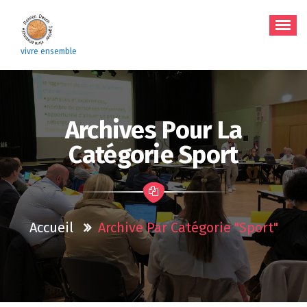
Aller
au
contenu
vivre ensemble
Archives Pour La
Catégorie Sport
Accueil
Archive Par Catégorie "sport"