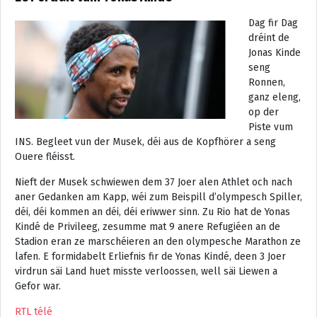
Dag fir Dag
dréint de
Jonas Kinde
seng
Ronnen,
ganz eleng,
op der
Piste vum
INS. Begleet vun der Musek, déi aus de Kopfhörer a seng
Ouere fléisst.
Nieft der Musek schwiewen dem 37 Joer alen Athlet och nach
aner Gedanken am Kapp, wéi zum Beispill d’olympesch Spiller,
déi, déi kommen an déi, déi eriwwer sinn. Zu Rio hat de Yonas
Kindé de Privileeg, zesumme mat 9 anere Refugiéen an de
Stadion eran ze marschéieren an den olympesche Marathon ze
lafen. E formidabelt Erliefnis fir de Yonas Kindé, deen 3 Joer
virdrun säi Land huet misste verloossen, well säi Liewen a
Gefor war.
RTL télé