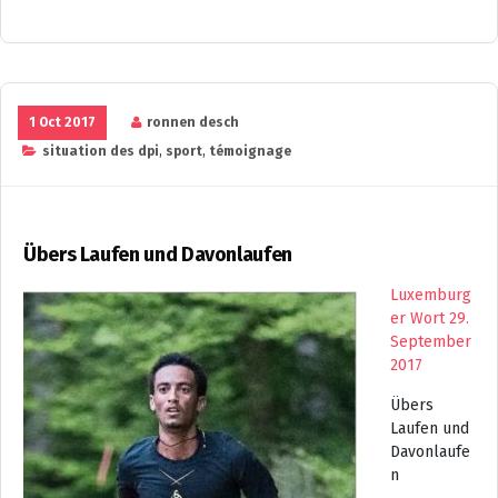
1 Oct 2017
ronnen desch
situation des dpi
,
sport
,
témoignage
Übers Laufen und Davonlaufen
Luxemburg
er Wort 29.
September
2017
Übers
Laufen und
Davonlaufe
n