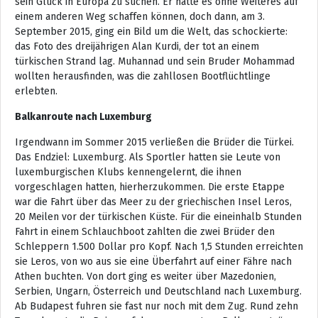
sein Glück in Europa zu suchen. Er hätte es ohne Weiteres auf
einem anderen Weg schaffen können, doch dann, am 3.
September 2015, ging ein Bild um die Welt, das schockierte:
das Foto des dreijährigen Alan Kurdi, der tot an einem
türkischen Strand lag. Muhannad und sein Bruder Mohammad
wollten herausfinden, was die zahllosen Bootflüchtlinge
erlebten.
Balkanroute nach Luxemburg
Irgendwann im Sommer 2015 verließen die Brüder die Türkei.
Das Endziel: Luxemburg. Als Sportler hatten sie Leute von
luxemburgischen Klubs kennengelernt, die ihnen
vorgeschlagen hatten, hierherzukommen. Die erste Etappe
war die Fahrt über das Meer zu der griechischen Insel Leros,
20 Meilen vor der türkischen Küste. Für die eineinhalb Stunden
Fahrt in einem Schlauchboot zahlten die zwei Brüder den
Schleppern 1.500 Dollar pro Kopf. Nach 1,5 Stunden erreichten
sie Leros, von wo aus sie eine Überfahrt auf einer Fähre nach
Athen buchten. Von dort ging es weiter über Mazedonien,
Serbien, Ungarn, Österreich und Deutschland nach Luxemburg.
Ab Budapest fuhren sie fast nur noch mit dem Zug. Rund zehn