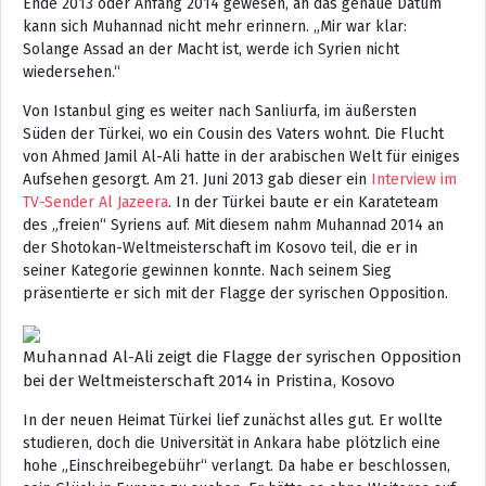
Ende 2013 oder Anfang 2014 gewesen, an das genaue Datum
kann sich Muhannad nicht mehr erinnern. „Mir war klar:
Solange Assad an der Macht ist, werde ich Syrien nicht
wiedersehen.“
Von Istanbul ging es weiter nach Sanliurfa, im äußersten
Süden der Türkei, wo ein Cousin des Vaters wohnt. Die Flucht
von Ahmed Jamil Al-Ali hatte in der arabischen Welt für einiges
Aufsehen gesorgt. Am 21. Juni 2013 gab dieser ein
Interview im
TV-Sender Al Jazeera
. In der Türkei baute er ein Karateteam
des „freien“ Syriens auf. Mit diesem nahm Muhannad 2014 an
der Shotokan-Weltmeisterschaft im Kosovo teil, die er in
seiner Kategorie gewinnen konnte. Nach seinem Sieg
präsentierte er sich mit der Flagge der syrischen Opposition.
Muhannad Al-Ali zeigt die Flagge der syrischen Opposition
bei der Weltmeisterschaft 2014 in Pristina, Kosovo
In der neuen Heimat Türkei lief zunächst alles gut. Er wollte
studieren, doch die Universität in Ankara habe plötzlich eine
hohe „Einschreibegebühr“ verlangt. Da habe er beschlossen,