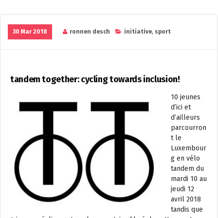
30 Mar 2018
ronnen desch
initiative
,
sport
tandem together: cycling towards inclusion!
10 jeunes
d’ici et
d’ailleurs
parcourron
t le
Luxembour
g en vélo
tandem du
mardi 10 au
jeudi 12
avril 2018
tandis que