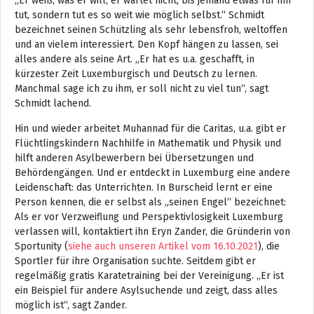
„Er weiß, was er will, er wartet nicht, bis jemand etwas für ihn
tut, sondern tut es so weit wie möglich selbst.“ Schmidt
bezeichnet seinen Schützling als sehr lebensfroh, weltoffen
und an vielem interessiert. Den Kopf hängen zu lassen, sei
alles andere als seine Art. „Er hat es u.a. geschafft, in
kürzester Zeit Luxemburgisch und Deutsch zu lernen.
Manchmal sage ich zu ihm, er soll nicht zu viel tun“, sagt
Schmidt lachend.
Hin und wieder arbeitet Muhannad für die Caritas, u.a. gibt er
Flüchtlingskindern Nachhilfe in Mathematik und Physik und
hilft anderen Asylbewerbern bei Übersetzungen und
Behördengängen. Und er entdeckt in Luxemburg eine andere
Leidenschaft: das Unterrichten. In Burscheid lernt er eine
Person kennen, die er selbst als „seinen Engel“ bezeichnet:
Als er vor Verzweiflung und Perspektivlosigkeit Luxemburg
verlassen will, kontaktiert ihn Eryn Zander, die Gründerin von
Sportunity (
siehe auch unseren Artikel vom 16.10.2021
), die
Sportler für ihre Organisation suchte. Seitdem gibt er
regelmäßig gratis Karatetraining bei der Vereinigung. „Er ist
ein Beispiel für andere Asylsuchende und zeigt, dass alles
möglich ist“, sagt Zander.